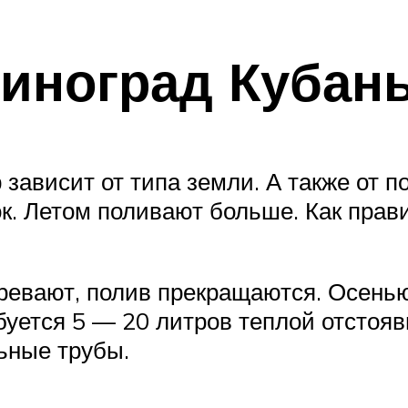
виноград Кубан
ависит от типа земли. А также от по
к. Летом поливают больше. Как прави
озревают, полив прекращаются. Осень
буется 5 — 20 литров теплой отстоя
ьные трубы.