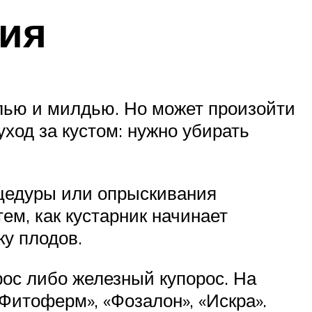
ия
лью и милдью. Но может произойти
ход за кустом: нужно убирать
оцедуры или опрыскивания
м, как кустарник начинает
ку плодов.
рос либо железный купорос. На
итоферм», «Фозалон», «Искра».