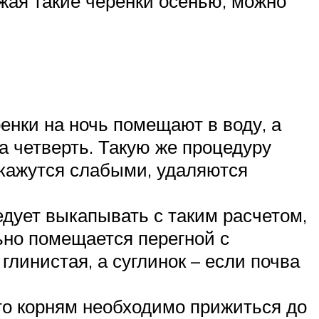
ажая такие черенки осенью, можно
енки на ночь помещают в воду, а
на четверть. Такую же процедуру
 окажутся слабыми, удаляются
едует выкапывать с таким расчетом,
ьно помещается перегной с
глинистая, а суглинок – если почва
что корням необходимо прижиться до