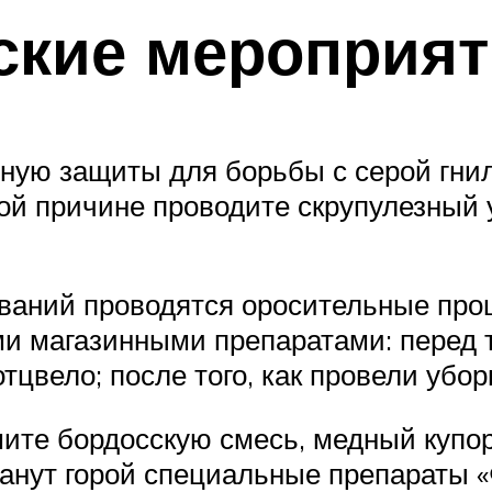
ские мероприят
нную защиты для борьбы с серой гни
ой причине проводите скрупулезный у
еваний проводятся оросительные пр
 магазинными препаратами: перед те
отцвело; после того, как провели убор
мите бордосскую смесь, медный купо
нут горой специальные препараты «Ф