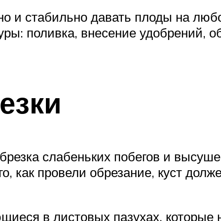
но и стабильно давать плоды на люб
уры: поливка, внесение удобрений, о
езки
обрезка слабеньких побегов и высуше
о, как провели обрезание, куст долж
иеся в листовых пазухах, которые 