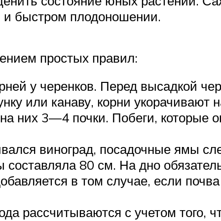
оценить состояние юных растений. С
и и быстром плодоношении.
ением простых правил:
рней у черенков. Перед высадкой чер
лунку или канаву, корни укорачивают 
 на них 3—4 почки. Побеги, которые
ивался виноград, посадочные ямы сл
ы составляла 80 см. На дно обязател
бавляется в том случае, если почва 
года рассчитываются с учетом того, 