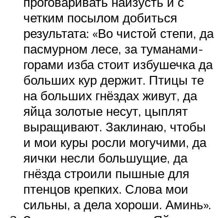
проговаривать наизусть и с
четким посылом добиться
результата: «Во чистой степи, да
пасмурном лесе, за туманами-
горами изба стоит избушечка да
больших кур держит. Птицы те
на больших гнёздах живут, да
яйца золотые несут, цыплят
выращивают. Заклинаю, чтобы
и мои куры росли могучими, да
яички несли большущие, да
гнёзда строили пышные для
птенцов крепких. Слова мои
сильны, а дела хороши. Аминь».