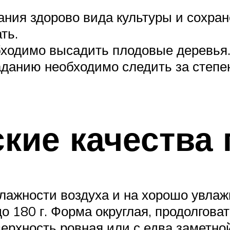
ания здорово вида культуры и сохра
ть.
бходимо высадить плодовые деревья
аданию необходимо следить за степе
кие качества
лажности воздуха и на хорошо увлаж
до 180 г. Форма округлая, продолгова
верхность ровная или с едва заметно