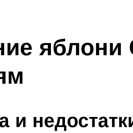
ие яблони 
ям
 и недостатк