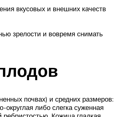
нения вкусовых и внешних качеств
.
нью зрелости и вовремя снимать
 плодов
ненных почвах) и средних размеров:
то-округлая либо слегка суженная
й ребристостью. Кожица гладкая,