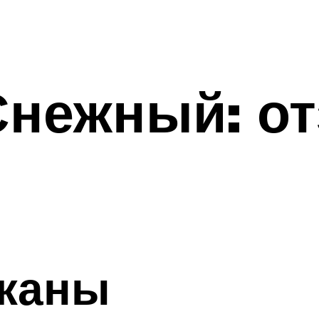
Снежный: о
жаны