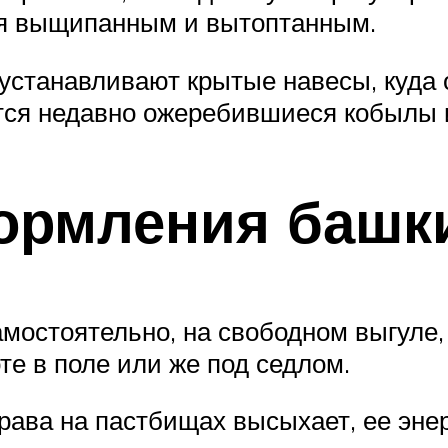
тся выщипанным и вытоптанным.
станавливают крытые навесы, куда о
тся недавно ожеребившиеся кобылы 
ормления башк
мостоятельно, на свободном выгуле, 
те в поле или же под седлом.
трава на пастбищах высыхает, ее эне