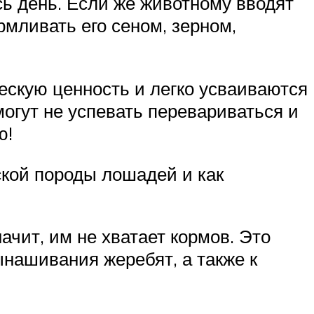
сь день. Если же животному вводят
мливать его сеном, зерном,
ескую ценность и легко усваиваются
могут не успевать перевариваться и
ю!
ской породы лошадей и как
чит, им не хватает кормов. Это
ынашивания жеребят, а также к