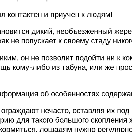
л контактен и приучен к людям!
ановится дикий, необъезженный жереб
ак не попускает к своему стаду нико
ким, он не позволит подойти ни к ком
щь кому-либо из табуна, или же прос
информация об особенностях содержа
граждают нечасто, оставляя их под 
орию для такого большого скопления
окормиться, лошадям нужно регулярно