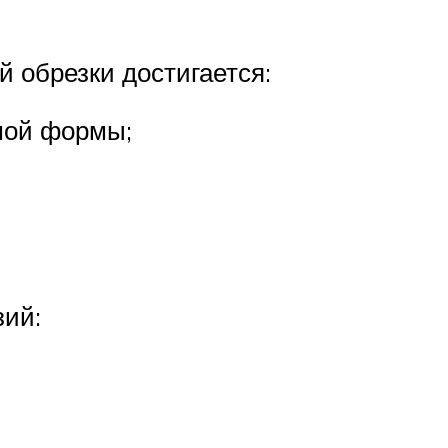
 обрезки достигается:
мой формы;
зий: