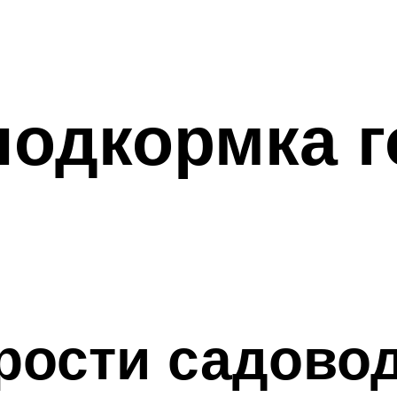
подкормка 
рости садово