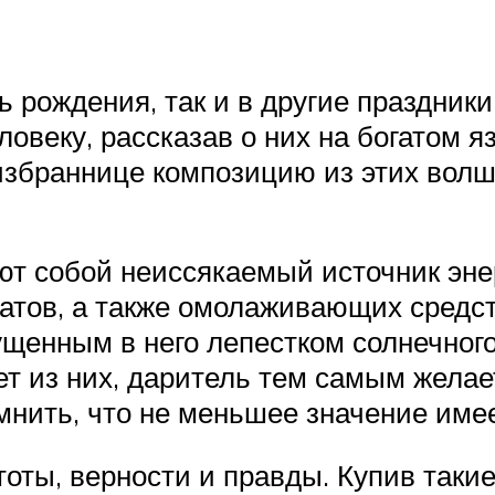
 рождения, так и в другие праздники
ловеку, рассказав о них на богатом 
збраннице композицию из этих волше
ют собой неиссякаемый источник эне
атов, а также омолаживающих средств
ущенным в него лепестком солнечног
ет из них, даритель тем самым желае
нить, что не меньшее значение имее
оты, верности и правды. Купив такие