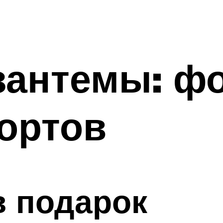
антемы: фо
ортов
в подарок