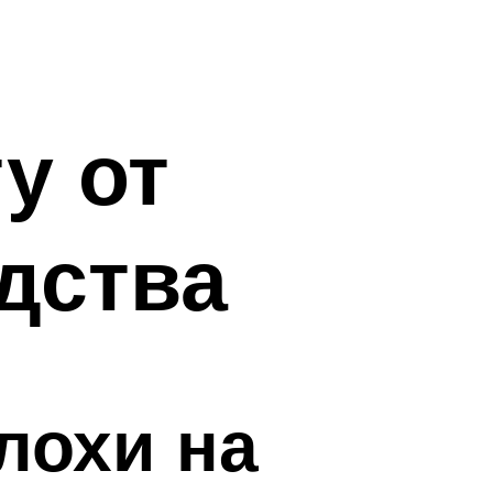
у от
дства
лохи на