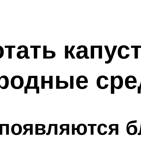
тать капуст
родные сре
 появляются б