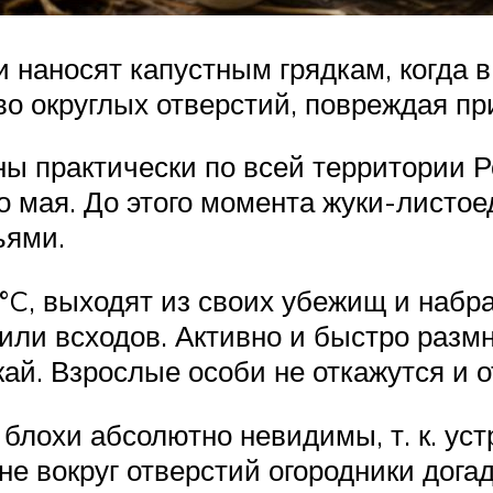
наносят капустным грядкам, когда в
 округлых отверстий, повреждая при
ы практически по всей территории 
ло мая. До этого момента жуки-листо
ьями.
15°C, выходят из своих убежищ и наб
ли всходов. Активно и быстро размн
й. Взрослые особи не откажутся и от
блохи абсолютно невидимы, т. к. уст
е вокруг отверстий огородники дога