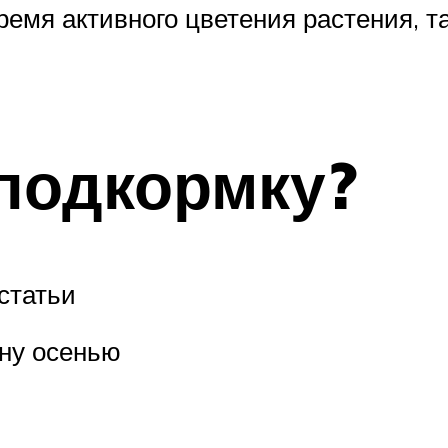
ремя активного цветения растения, т
подкормку?
статьи
ину осенью
в