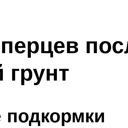
 перцев пос
 грунт
е подкормки