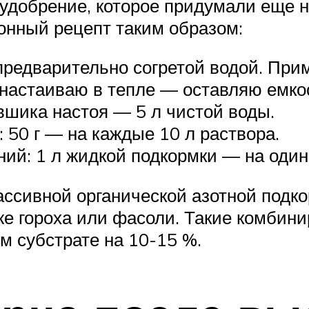
 удобрение, которое придумали еще
онный рецепт таким образом:
предварительно согретой водой. При
настаиваю в тепле — оставляю емкос
вшика настоя — 5 л чистой воды.
50 г — на каждые 10 л раствора.
ий: 1 л жидкой подкормки — на один 
ассивной органической азотной подк
е гороха или фасоли. Такие комбинир
м субстрате на 10-15 %.