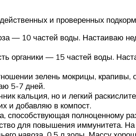
действенных и проверенных подкормк
воза — 10 частей воды. Настаиваю н
сть органики — 15 частей воды. Нас
тношении зелень мокрицы, крапивы, 
аю 5-7 дней.
чник кальция, но и легкий раскислит
 их и добавляю в компост.
а, способствующая полноценному ра
ство для повышения иммунитета. На 1
чьего навоза, 0,5 л золы. Массу хор