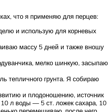
ах, что я применяю для перцев:
еделю и использую для корневых
таиваю массу 5 дней и также вношу
одуванчика, мелко шинкую, засыпаю
ель тепличного грунта. Я собираю
звитию и плодоношению, источник
0 л воды — 5 ст. ложек сахара, 10
ошенько перемешиваю, после чего