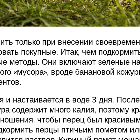
ть только при внесении своевремен
вать покупные. Итак, чем подкормит
е методы. Они включают зеленые нас
ого «мусора», вроде банановой кожур
ентов.
 и настаивается в воде 3 дня. После
ра содержит много калия, поэтому кр
оношения, чтобы перец был красивым
дкормить перцы птичьим пометом или
овится раствор. Куриный помет мешаю