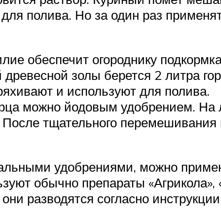
 для полива. Но за один раз применя
илие обеспечит огороднику подкормк
 древесной золы берется 2 литра гор
ряхивают и используют для полива.
рца можно йодовым удобрением. На 
. После тщательного перемешивания 
альными удобрениями, можно примен
уют обычно препараты «Агрикола», «
они разводятся согласно инструкции