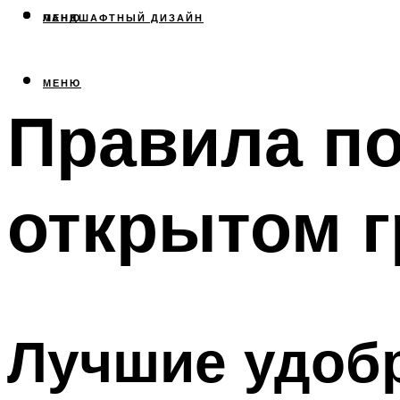
МЕНЮ
ЛАНДШАФТНЫЙ ДИЗАЙН
МЕНЮ
Правила по
открытом г
Лучшие удобр