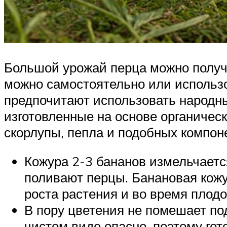
Большой урожай перца можно получи
можно самостоятельно или использо
предпочитают использовать народны
изготовленные на основе органическ
скорлупы, пепла и подобных компон
Кожура 2-3 бананов измельчается
поливают перцы. Банановая кожу
роста растения и во время плод
В пору цветения не помешает по
чистом виде опасно, поэтому гот