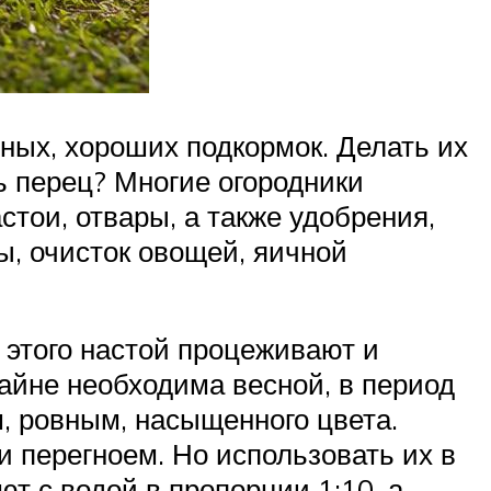
ных, хороших подкормок. Делать их
ь перец? Многие огородники
тои, отвары, а также удобрения,
ы, очисток овощей, яичной
 этого настой процеживают и
айне необходима весной, в период
, ровным, насыщенного цвета.
 перегноем. Но использовать их в
т с водой в пропорции 1:10, а