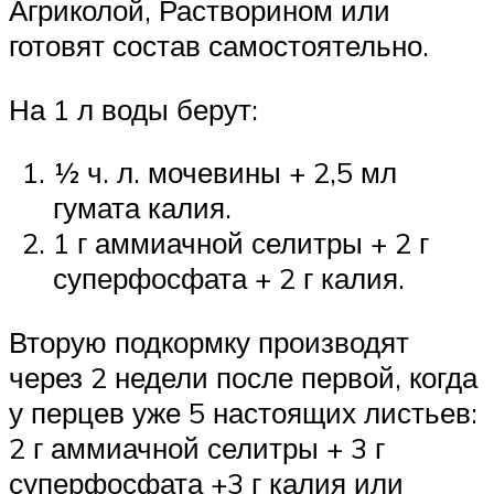
Агриколой, Растворином или
готовят состав самостоятельно.
На 1 л воды берут:
½ ч. л. мочевины + 2,5 мл
гумата калия.
1 г аммиачной селитры + 2 г
суперфосфата + 2 г калия.
Вторую подкормку производят
через 2 недели после первой, когда
у перцев уже 5 настоящих листьев:
2 г аммиачной селитры + 3 г
суперфосфата +3 г калия или