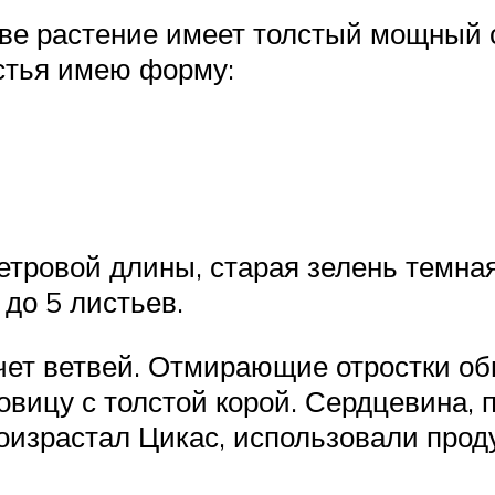
чве растение имеет толстый мощный 
стья имею форму:
етровой длины, старая зелень темная
 до 5 листьев.
чет ветвей. Отмирающие отростки обв
овицу с толстой корой. Сердцевина, 
оизрастал Цикас, использовали проду