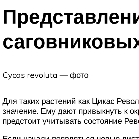
Представлени
саговниковы
Cycas revoluta — фото
Для таких растений как Цикас Револ
значение. Ему дают привыкнуть к ок
предстоит учитывать состояние Рев
Если начали появляться новые лист