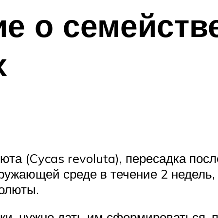
е о семейств
х
юта (Cycas revoluta), пересадка пос
ружающей среде в течение 2 недель, 
олюты.
ки, нужно дать им сформироваться, п