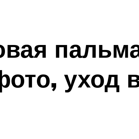
овая пальма
фото, уход