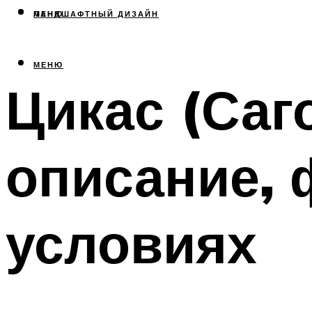
МЕНЮ
ЛАНДШАФТНЫЙ ДИЗАЙН
МЕНЮ
Цикас (Саг
описание, 
условиях