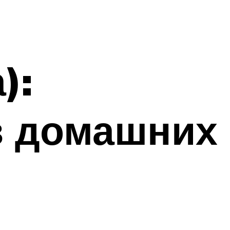
):
 в домашних