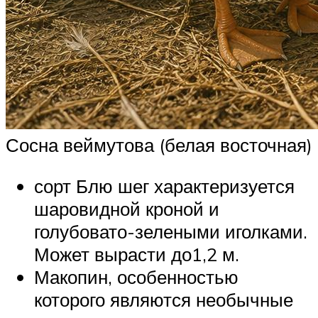
Сосна веймутова (белая восточная)
сорт Блю шег характеризуется
шаровидной кроной и
голубовато-зелеными иголками.
Может вырасти до1,2 м.
Макопин, особенностью
которого являются необычные