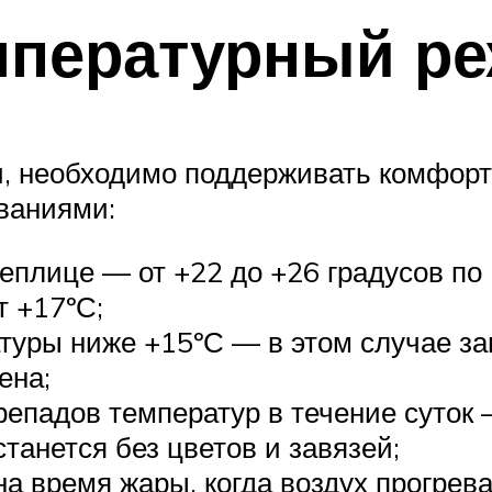
пературный ре
и, необходимо поддерживать комфорт
ваниями:
теплице — от +22 до +26 градусов по
т +17ºС;
туры ниже +15ºС — в этом случае зав
ена;
ерепадов температур в течение суток
танется без цветов и завязей;
на время жары, когда воздух прогрев