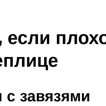
, если плох
еплице
 с завязями