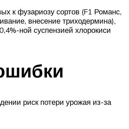
х к фузариозу сортов (F1 Романс,
ривание, внесение триходермина),
0,4%-ной суспензией хлорокиси
ошибки
дении риск потери урожая из-за