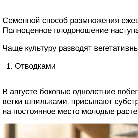
Семенной способ размножения ежеви
Полноценное плодоношение наступае
Чаще культуру разводят вегетатив
Отводками
В августе боковые однолетние побе
ветки шпильками, присыпают субстр
на постоянное место молодые расте