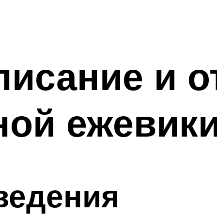
писание и 
ной ежевик
ведения