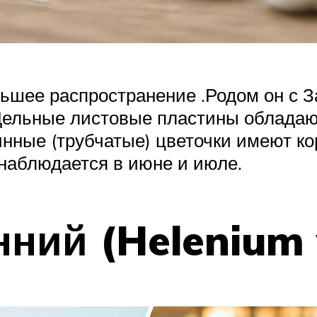
ньшее распространение .Родом он с 
. Цельные листовые пластины облада
динные (трубчатые) цветочки имеют к
наблюдается в июне и июле.
ний (Helenium v