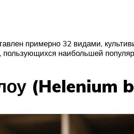
ставлен примерно 32 видами, культи
в, пользующихся наибольшей популяр
оу (Helenium bi