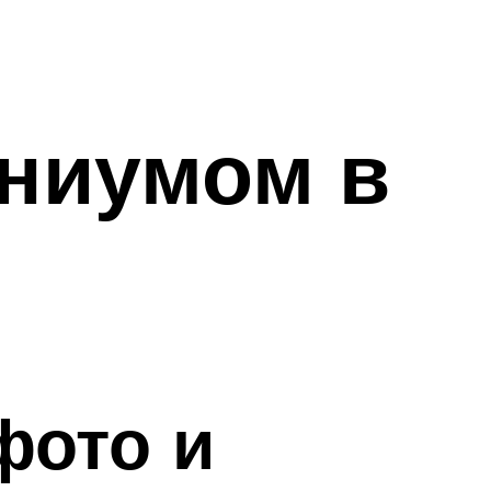
ениумом в
фото и