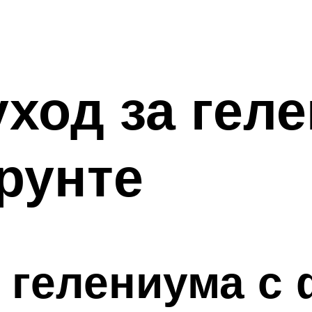
уход за гел
рунте
 гелениума с 