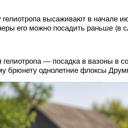
у гелиотропа высаживают в начале ию
неры его можно посадить раньше (в с
 гелиотропа — посадка в вазоны в с
му брюнету однолетние флоксы Друм