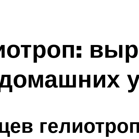
иотроп: вы
 домашних 
цев гелиотроп