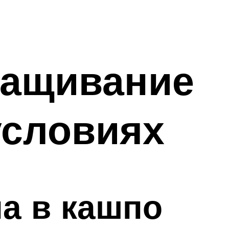
ращивание
условиях
а в кашпо