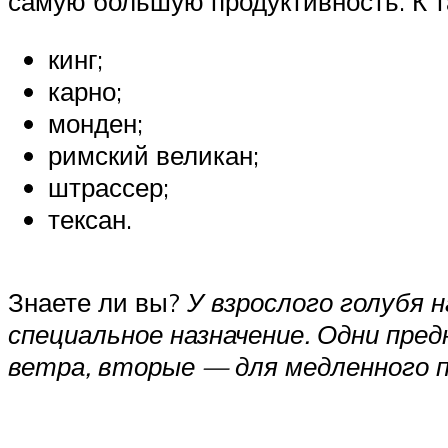
самую большую продуктивность. К т
кинг;
карно;
монден;
римский великан;
штрассер;
тексан.
Знаете ли вы?
У взрослого голубя 
специальное назначение. Одни пре
ветра, вторые — для медленного п