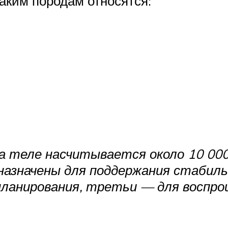
аким породам относятся:
на теле насчитывается около 10 00
дназначены для поддержания стабил
ланирования, третьи — для воспрои