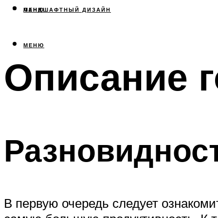
МЕНЮ
ЛАНДШАФТНЫЙ ДИЗАЙН
МЕНЮ
Описание г
Разновиднос
В первую очередь следует ознакоми