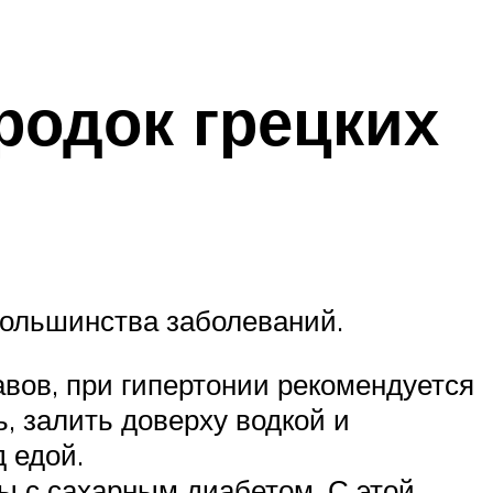
родок грецких
большинства заболеваний.
авов, при гипертонии рекомендуется
, залить доверху водкой и
д едой.
ы с сахарным диабетом. С этой