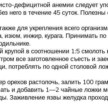
зисто-дефицитной анемии следует уп
ез него в течение 45 суток. Полезн
 также для укрепления всего организ
а, изюм, инжир, курага. Принимать по
одильнике.
й крупой в соотношении 1:5 смолоть 
тром все заготовленное съесть и зае
щи, потреблять по одной столовой ло
ер орехов растолочь, залить 100 гра
ать и добавить 1—2 чайные ложки м
еды. Заживление язвы желудка прохо