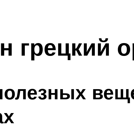
н грецкий о
полезных вещ
ах