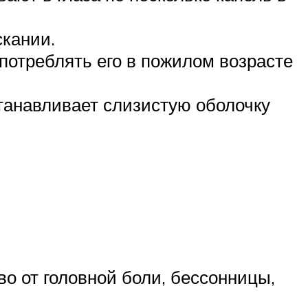
скании.
потреблять его в пожилом возрасте
станавливает слизистую оболочку
во от головной боли, бессонницы,