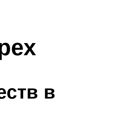
рех
еств в