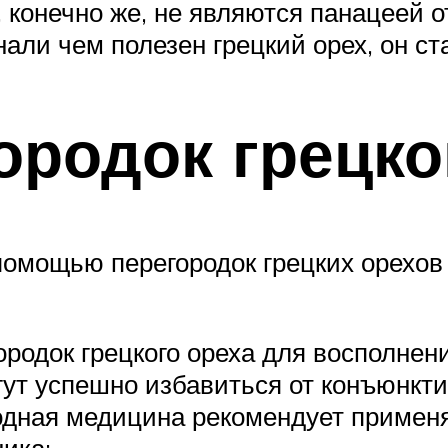
, конечно же, не являются панацеей о
нали чем полезен грецкий орех, он с
ородок грецко
помощью перегородок грецких орехо
городок грецкого ореха для восполне
гут успешно избавиться от конъюнкти
родная медицина рекомендует примен
ника: