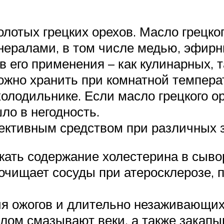
олотых грецких орехов. Масло грецког
нералами, в том числе медью, эфирн
 его применения – как кулинарных, та
ожно хранить при комнатной температу
холодильнике. Если масло грецкого 
шло в негодность.
ективным средством при различных 
ать содержание холестерина в сывор
 очищает сосуды при атеросклерозе, 
я ожогов и длительно незаживающих
ом смазывают веки, а также закапыва