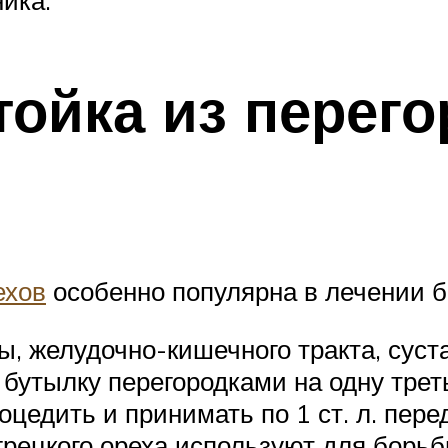
ойка из перего
ехов
особенно популярна в лечении 
, желудочно-кишечного тракта, суст
бутылку перегородками на одну треть
цедить и принимать по 1 ст. л. пере
грецкого ореха используют для борьб