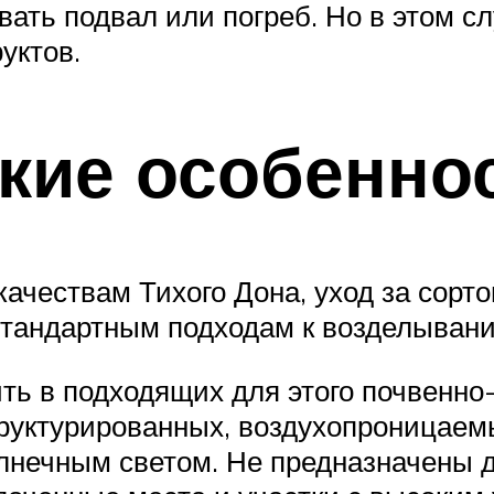
ать подвал или погреб. Но в этом с
уктов.
кие особенно
ачествам Тихого Дона, уход за сорт
 стандартным подходам к возделыван
ь в подходящих для этого почвенно-
труктурированных, воздухопроницае
олнечным светом. Не предназначены 