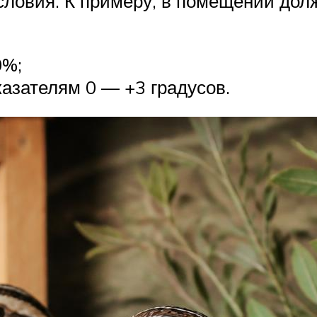
словия. К примеру, в помещении дол
0%;
казателям 0 — +3 градусов.