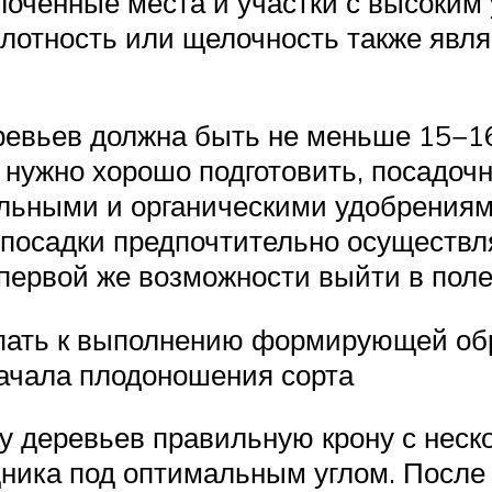
оченные места и участки с высоким 
слотность или щелочность также явл
вьев должна быть не меньше 15−16 к
 нужно хорошо подготовить, посадоч
льными и органическими удобрениями
 посадки предпочтительно осуществл
 первой же возможности выйти в поле
упать к выполнению формирующей обр
начала плодоношения сорта
у деревьев правильную крону с неск
ника под оптимальным углом. После 