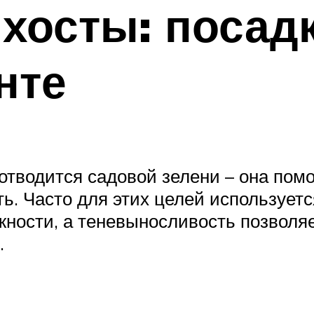
хосты: посадк
нте
отводится садовой зелени – она помо
. Часто для этих целей используется
жности, а теневыносливость позволяе
.