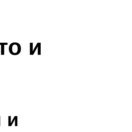
то и
 и