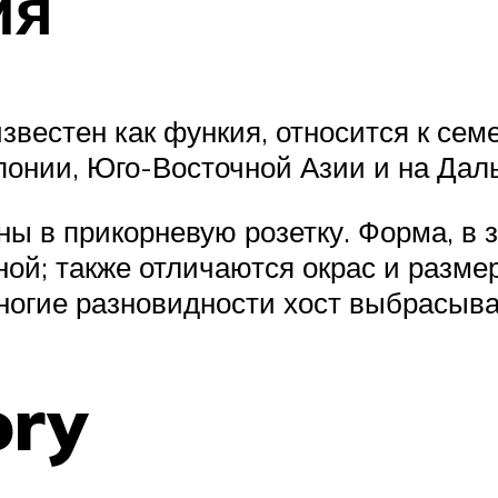
ия
известен как функия, относится к се
понии, Юго-Восточной Азии и на Дал
ны в прикорневую розетку. Форма, в 
й; также отличаются окрас и размер
ногие разновидности хост выбрасыва
ory