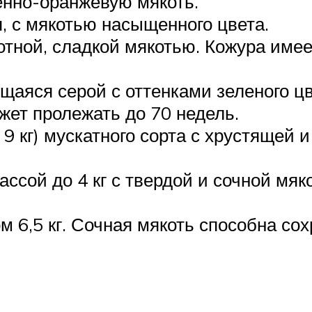
енно-оранжевую мякоть.
я, с мякотью насыщенного цвета.
отной, сладкой мякотью. Кожура имее
ющаяся серой с оттенками зеленого ц
жет пролежать до 70 недель.
9 кг) мускатного сорта с хрустящей и
ссой до 4 кг с твердой и сочной мяк
 6,5 кг. Сочная мякоть способна со