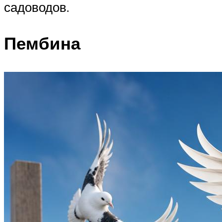
садоводов.
Пембина