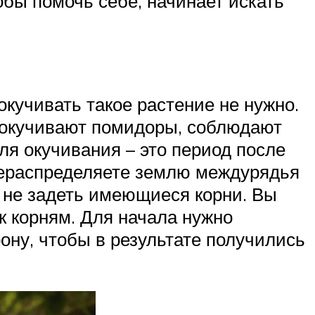
тобы помочь себе, начинает искать
окучивать такое растение не нужно.
а окучивают помидоры, соблюдают
я окучивания – это период после
ерераспределяете землю междурядья
ы не задеть имеющиеся корни. Вы
к корням. Для начала нужно
рону, чтобы в результате получились