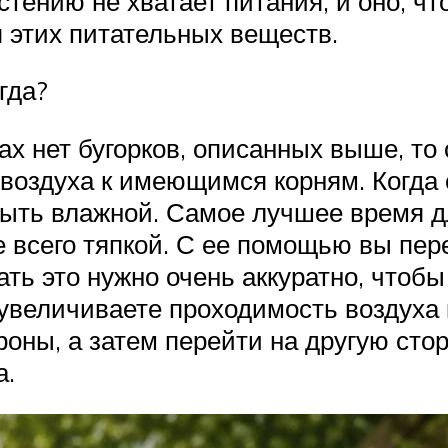
стению не хватает питания, и оно, ч
 этих питательных веществ.
гда?
ах нет бугорков, описанных выше, то 
 воздуха к имеющимся корням. Когд
ыть влажной. Самое лучшее время дл
е всего тяпкой. С ее помощью вы п
ать это нужно очень аккуратно, чтоб
увеличиваете проходимость воздуха 
роны, а затем перейти на другую сто
а.