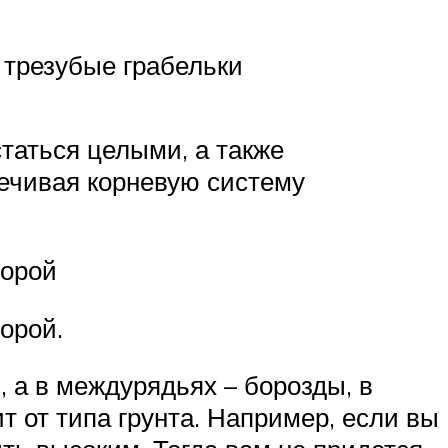
 трезубые грабельки
таться целыми, а также
печивая корневую систему
торой
орой.
 а в междурядьях – борозды, в
т от типа грунта. Например, если вы