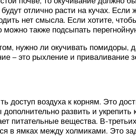
стой почве, то окучивание должно бы
 будут отлично расти на кучах. Если
водить нет смысла. Если хотите, что
 можно также подсыпать перегнойну
 том, нужно ли окучивать помидоры,
ние – это рыхление и приваливание з
ть доступ воздуха к корням. Это дос
ы дополнительно развить и укрепить 
ает питательные вещества. В-третьих
ся в ямках между холмиками. Это за