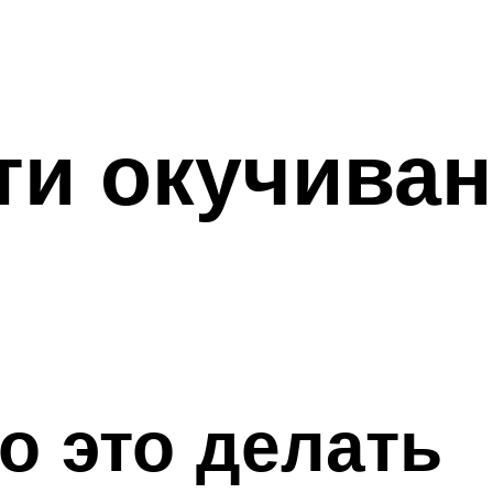
ти окучива
о это делать