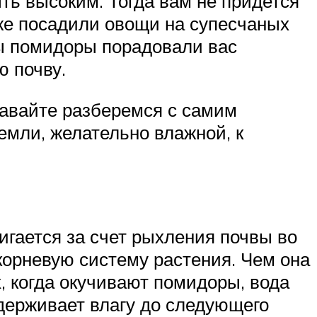
ть высоким. Тогда вам не придется
 же посадили овощи на супесчаных
бы помидоры порадовали вас
ю почву.
 давайте разберемся с самим
емли, желательно влажной, к
тигается за счет рыхления почвы во
корневую систему растения. Чем она
, когда окучивают помидоры, вода
держивает влагу до следующего