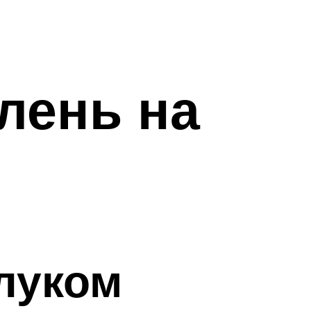
елень на
луком