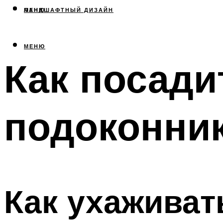
МЕНЮ
ЛАНДШАФТНЫЙ ДИЗАЙН
МЕНЮ
Как посади
подоконни
Как ухаживат