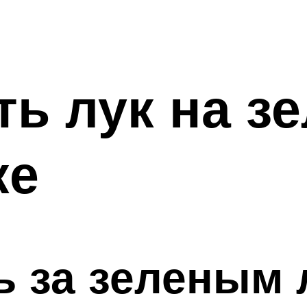
ть лук на з
ке
ь за зеленым 