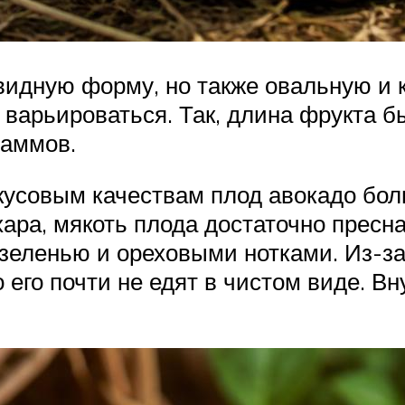
идную форму, но также овальную и кр
 варьироваться. Так, длина фрукта бы
раммов.
кусовым качествам плод авокадо бол
хара, мякоть плода достаточно пресна
 зеленью и ореховыми нотками. Из-з
 его почти не едят в чистом виде. В