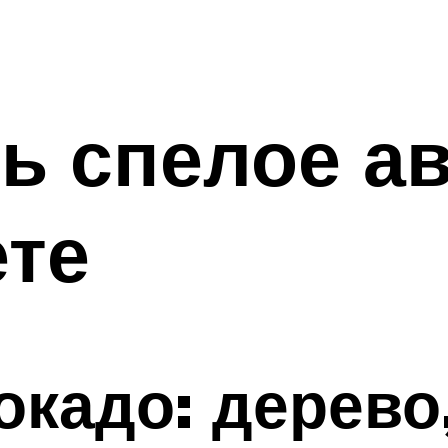
ь спелое а
ете
окадо: дерево