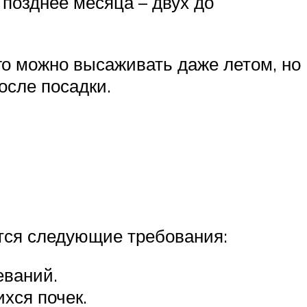
 позднее месяца – двух до
го можно высаживать даже летом, но
осле посадки.
тся следующие требования:
еваний.
хся почек.