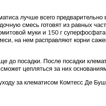
ематиса лучше всего предварительно
дочную смесь готовят из равных част
оломитовой муки и 150 г суперфосфат
еси, на нем расправляют корни саже
е до посадки. После посадки клема
 сможет цепляться за них основания
ходу за клематисом Комтесс Де Бушо