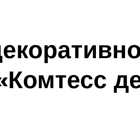
декоративно
«Комтесс д