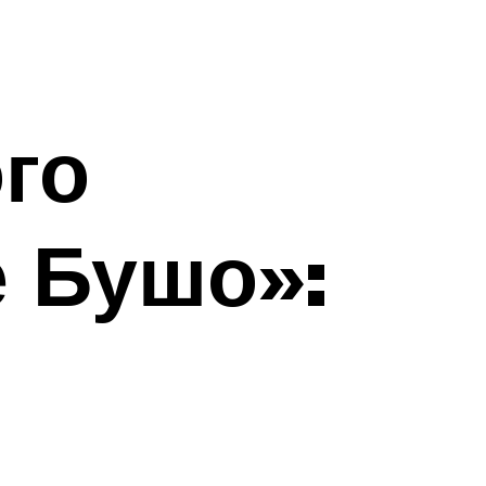
го
е Бушо»: