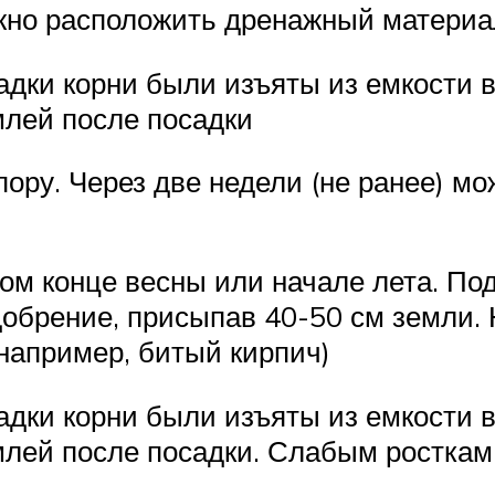
жно расположить дренажный материа
адки корни были изъяты из емкости 
млей после посадки
ору. Через две недели (не ранее) мо
мом конце весны или начале лета. По
добрение, присыпав 40-50 см земли.
например, битый кирпич)
адки корни были изъяты из емкости 
млей после посадки. Слабым росткам