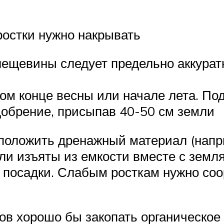
ростки нужно накрывать
ещевины следует предельно аккуратн
мом конце весны или начале лета. По
добрение, присыпав 40-50 см земли
положить дренажный материал (напри
ли изъяты из емкости вместе с земля
 посадки. Слабым росткам нужно соор
ков хорошо бы закопать органическое