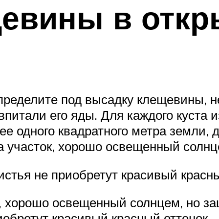
евины в откр
определите под высадку клещевины, н
питали его яды. Для каждого куста и
е одного квадратного метра земли, дл
а участок, хорошо освещенный солнц
истья не приобретут красивый красн
, хорошо освещенный солнцем, но за
иобретут красивый красный оттенок.