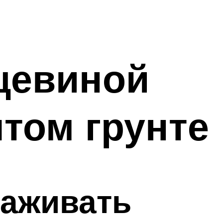
ещевиной
том грунте
саживать