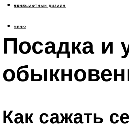
МЕНЮ
ЛАНДШАФТНЫЙ ДИЗАЙН
МЕНЮ
Посадка и 
обыкновенн
Как сажать с