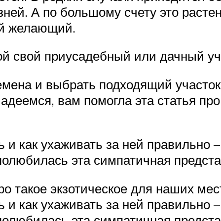
ней. А по большому счету это растен
ый желающий.
ой свой приусадебный или дачный уча
емена и выбрать подходящий участок.
адеемся, вам помогла эта статья про
ь и как ухаживать за ней правильно 
 полюбилась эта симпатичная предс
ро такое экзотическое для наших мес
ь и как ухаживать за ней правильно 
 полюбилась эта симпатичная предст