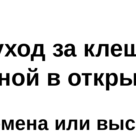
уход за кл
ой в откры
емена или вы