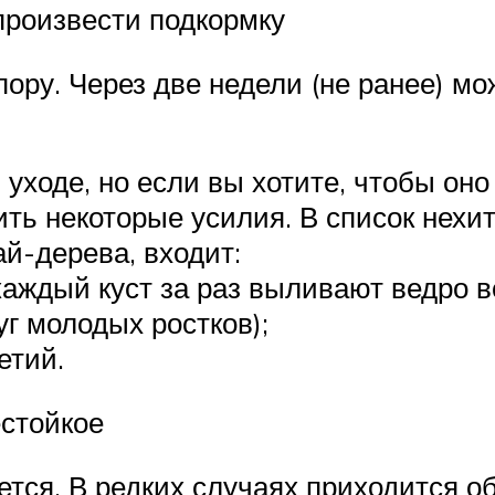
произвести подкормку
ору. Через две недели (не ранее) мо
уходе, но если вы хотите, чтобы он
ить некоторые усилия. В список нехи
й-дерева, входит:
каждый куст за раз выливают ведро в
уг молодых ростков);
етий.
стойкое
ется. В редких случаях приходится 