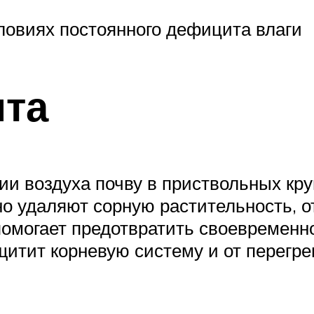
словиях постоянного дефицита влаги
нта
и воздуха почву в приствольных круг
о удаляют сорную растительность, 
помогает предотвратить своевременн
итит корневую систему и от перегре