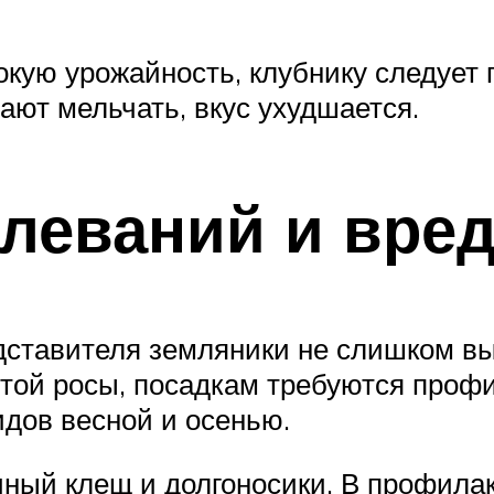
кую урожайность, клубнику следует 
ают мельчать, вкус ухудшается.
олеваний и вре
дставителя земляники не слишком в
той росы, посадкам требуются профи
дов весной и осенью.
чный клещ и долгоносики. В профила