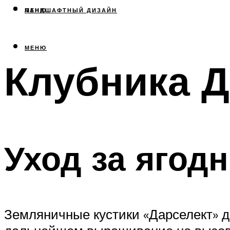
МЕНЮ
ЛАНДШАФТНЫЙ ДИЗАЙН
МЕНЮ
Клубника Д
Уход за ягод
Земляничные кустики «Дарселект» д