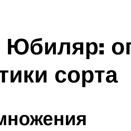
 Юбиляр: о
тики сорта
множения