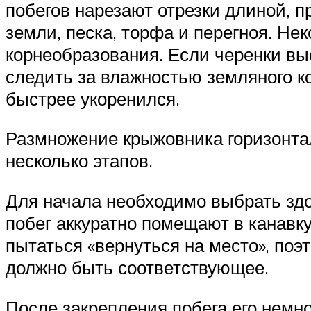
побегов нарезают отрезки длиной, п
земли, песка, торфа и перегноя. Н
корнеобразования. Если черенки выс
следить за влажностью земляного к
быстрее укоренился.
Размножение крыжовника горизонтал
несколько этапов.
Для начала необходимо выбрать здо
побег аккуратно помещают в канавк
пытаться «вернуться на место», поэ
должно быть соответствующее.
После закрепления побега его немн