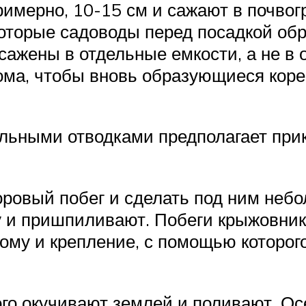
римерно, 10-15 см и сажают в почвог
екоторые садоводы перед посадкой о
ажены в отдельные емкости, а не в 
ома, чтобы вновь образующиеся коре
ьными отводками предполагает прико
ровый побег и сделать под ним небол
у и пришпиливают. Побеги крыжовник
тому и крепление, с помощью которог
ого окучивают землей и поливают. Ос