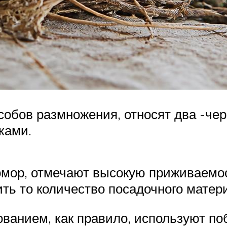
обов размножения, относят два -чер
ками.
омор, отмечают высокую приживаемо
ить то количество посадочного матер
анием, как правило, используют побе