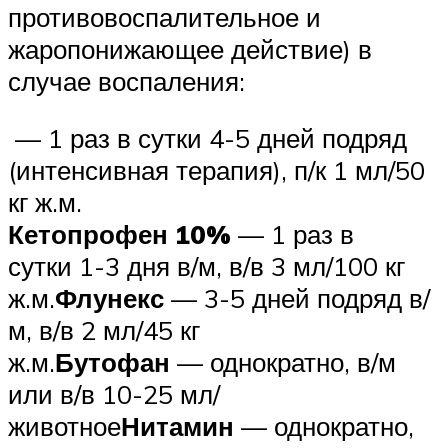
противовоспалительное и
жаропонижающее действие) в
случае воспаления:
— 1 раз в сутки 4-5 дней подряд
(интенсивная терапия), п/к 1 мл/50
кг ж.м.
Кетопрофен 10%
— 1 раз в
сутки 1-3 дня в/м, в/в 3 мл/100 кг
ж.м.
Флунекс
— 3-5 дней подряд в/
м, в/в 2 мл/45 кг
ж.м.
Бутофан
— однократно, в/м
или в/в 10-25 мл/
животное
Нитамин
— однократно,