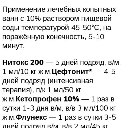
Применение лечебных копытных
ванн с 10% раствором пищевой
соды температурой 45-50°С, на
поражённую конечность, 5-10
минут.
Нитокс 200
— 5 дней подряд, в/м,
1 мл/10 кг ж.м.
Цефтонит*
— 4-5
дней подряд (интенсивная
терапия), п/к 1 мл/50 кг
ж.м.
Кетопрофен 10%
— 1 раз в
сутки 1-3 дня в/м, в/в 3 мл/100 кг
ж.м.
Флунекс
— 1 раз в сутки 3-5
дней подряд в/м, в/в 2 мл/45 кг