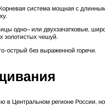
. Корневая система мощная с длинны
ху.
вицы одно– или двухзачатковые, шир
их золотистых чешуй.
то-острый без выраженной горечи.
щивания
 в Центральном регионе России, но