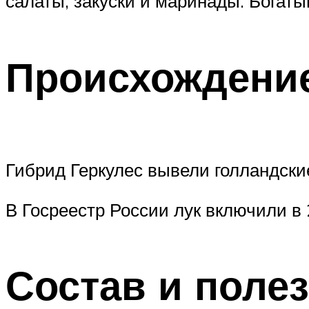
салаты, закуски и маринады. Богат
Происхождение
Гибрид Геркулес вывели голландск
В Госреестр России лук включили в 
Состав и поле