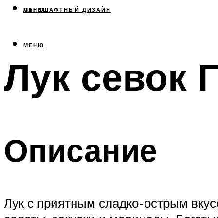
МЕНЮ
ЛАНДШАФТНЫЙ ДИЗАЙН
МЕНЮ
Лук севок 
Описание
Лук с приятным сладко-острым вкус