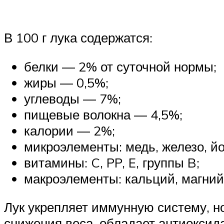
В 100 г лука содержатся:
белки — 2% от суточной нормы;
жиры — 0,5%;
углеводы — 7%;
пищевые волокна — 4,5%;
калории — 2%;
микроэлементы: медь, железо, йод
витамины: C, PP, E, группы B;
макроэлементы: кальций, магний,
Лук укрепляет иммунную систему, но
снижения веса, обладает антиоксид