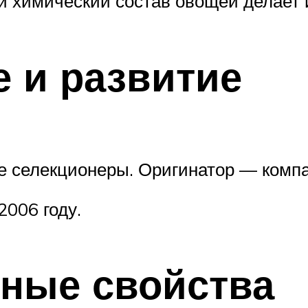
ый химический состав овощей делает
 и развитие
ие селекционеры. Оригинатор — комп
2006 году.
зные свойства