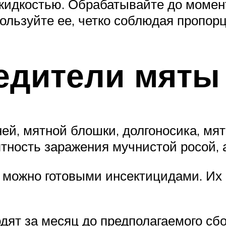
жидкостью. Обрабатывайте до момент
пользуйте ее, четко соблюдая пропор
едители мяты
ей, мятной блошки, долгоносика, мят
тность заражения мучнистой росой, 
 можно готовыми инсектицидами. Их и
одят за месяц до предполагаемого сб