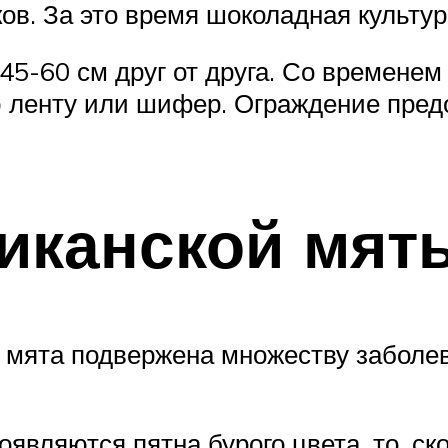
ов. За это время шоколадная культур
5-60 см друг от друга. Со временем 
ю ленту или шифер. Ограждение пред
иканской мят
я мята подвержена множеству заболе
оявляются пятна бурого цвета, то, ск