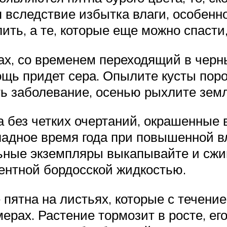
 вследствие избытка влаги, особенн
ить, а те, которые еще можно спаст
ах, со временем переходящий в черны
ощь придет сера. Опылите кусты пор
ть заболевание, осенью рыхлите зем
а без четких очертаний, окрашенные 
хладное время года при повышенной 
ьные экземпляры выкапывайте и сжи
ентной бордосской жидкостью.
 пятна на листьях, которые с течен
ерах. Растение тормозит в росте, ег