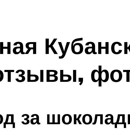
ная Кубанск
отзывы, фо
од за шоколад