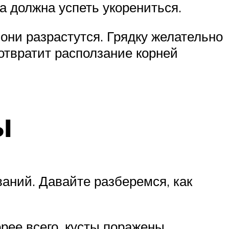
а должна успеть укорениться.
они разрастутся. Грядку желательно
отвратит расползание корней
ы
ваний. Давайте разберемся, как
орее всего, кусты поражены