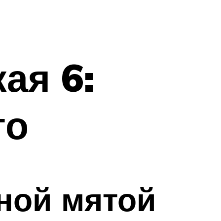
ая 6:
то
ной мятой