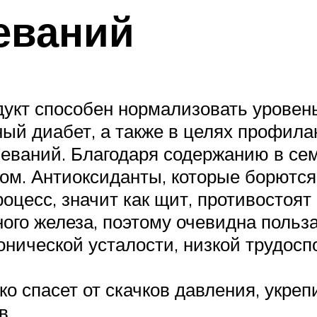
еваний
укт способен нормализовать уровень
ный диабет, а также в целях профила
еваний. Благодаря содержанию в се
м. Антиоксиданты, которые борются
оцесс, значит как щит, противостоят
ого железа, поэтому очевидна польз
онической усталости, низкой трудосп
о спасет от скачков давления, укрепи
в.