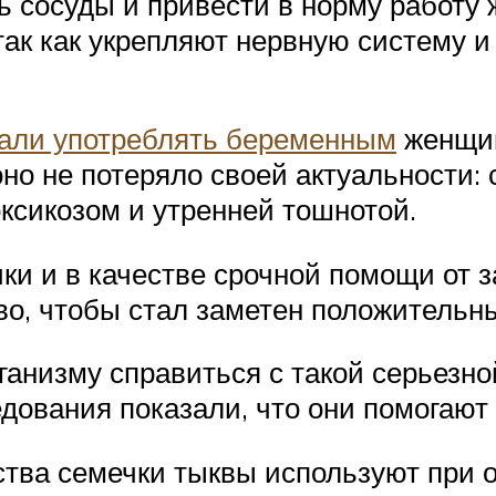
ь сосуды и привести в норму работу 
так как укрепляют нервную систему и
вали употреблять беременным
женщин
оно не потеряло своей актуальности
оксикозом и утренней тошнотой.
и и в качестве срочной помощи от з
во, чтобы стал заметен положительн
анизму справиться с такой серьезно
дования показали, что они помогают
тва семечки тыквы используют при о