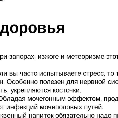
здоровья
ри запорах, изжоге и метеоризме это
ли вы часто испытываете стресс, то
н. Особенно полезен для нервной сис
ь, укрепляются косточки.
 Обладая мочегонным эффектом, прод
 от инфекций мочеполовых путей.
ыквенный напиток обязательно надо 