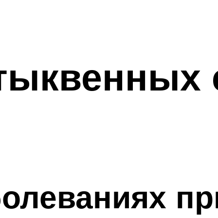
тыквенных 
болеваниях п