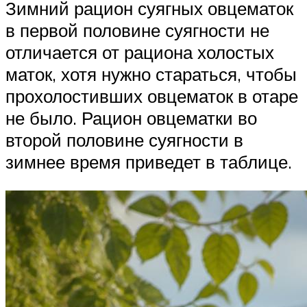
Зимний рацион суягных овцематок
в первой половине суягности не
отличается от рациона холостых
маток, хотя нужно стараться, чтобы
прохолостивших овцематок в отаре
не было. Рацион овцематки во
второй половине суягности в
зимнее время приведет в таблице.