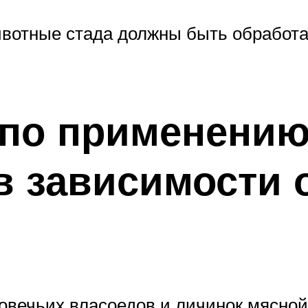
животные стада должны быть обработ
по применению
в зависимости 
овечьих власоедов и личинок мясной