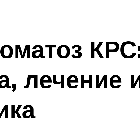
оматоз КРС
а, лечение 
ика