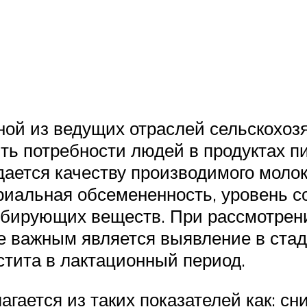
ной из ведущих отраслей сельскохозя
ть потребности людей в продуктах п
дается качеству производимого моло
ериальная обсемененность, уровень с
гибирующих веществ. При рассмотрен
ее важным является выявление в стад
тита в лактационный период.
гается из таких показателей как: с