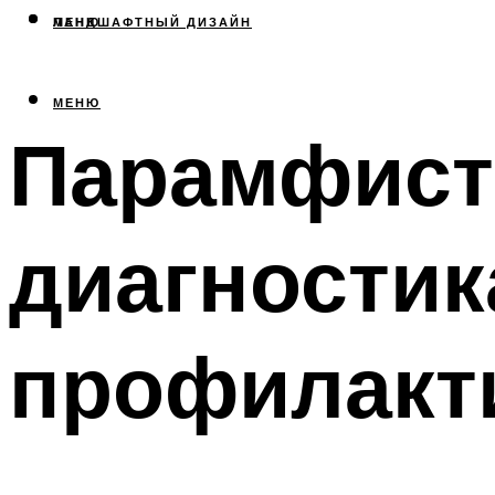
МЕНЮ
ЛАНДШАФТНЫЙ ДИЗАЙН
МЕНЮ
Парамфист
диагностик
профилакт