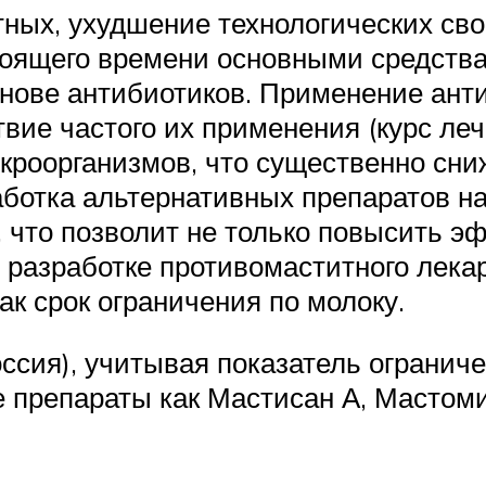
ых, ухудшение технологических свой
тоящего времени основными средств
нове антибиотиков. Применение ант
ие частого их применения (курс лече
кроорганизмов, что существенно сни
ботка альтернативных препаратов на
 что позволит не только повысить эф
и разработке противомаститного лека
ак срок ограничения по молоку.
ссия), учитывая показатель ограниче
 препараты как Мастисан А, Мастоми