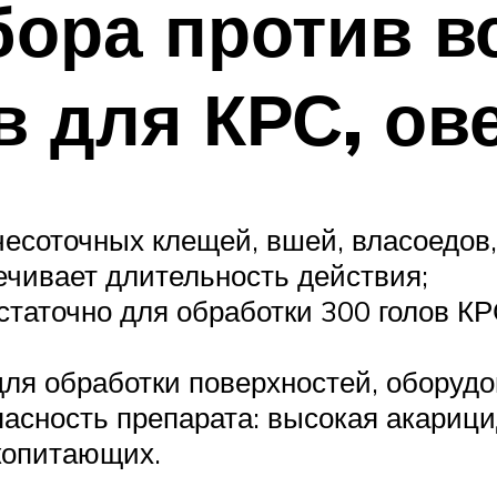
ора против в
в для КРС, ов
есоточных клещей, вшей, власоедов, 
чивает длительность действия;
статочно для обработки 300 голов КР
для обработки поверхностей, оборуд
асность препарата: высокая акарици
копитающих.