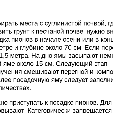
ирать места с суглинистой почвой, г
ть грунт к песчаной почве, нужно вн
ка пионов в начале осени или в конц
тре и глубине около 70 см. Если пер
,5 метра. На дно ямы засыпают немн
 яме около 15 см. Следующий этап –
учения смешивают перегной и компос
алее посадочную яму следует заполн
личествах.
но приступать к посадке пионов. Для
вывают. Категорически запрещается 