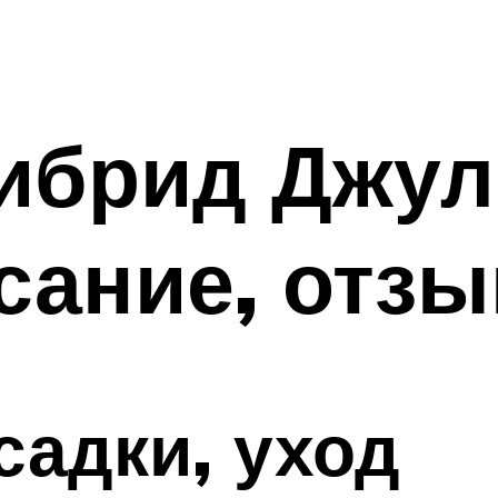
ибрид Джул
сание, отз
садки, уход