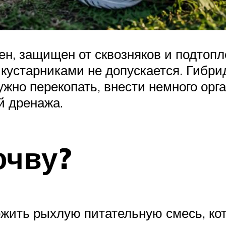
н, защищен от сквозняков и подтопл
кустарниками не допускается. Гибрид
жно перекопать, внести немного орг
й дренажа.
очву?
жить рыхлую питательную смесь, кот