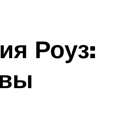
ия Роуз:
ывы