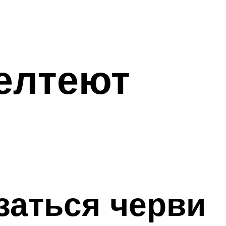
елтеют
заться черви