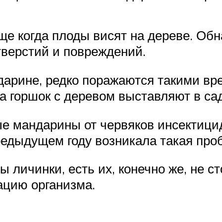
е когда плоды висят на дереве. Обн
тверстий и повреждений.
дарине, редко поражаются такими вр
да горшок с деревом выставляют в с
 мандарины от червяков инсектицид
предыдущем году возникала такая про
 личинки, есть их, конечно же, не с
ацию организма.