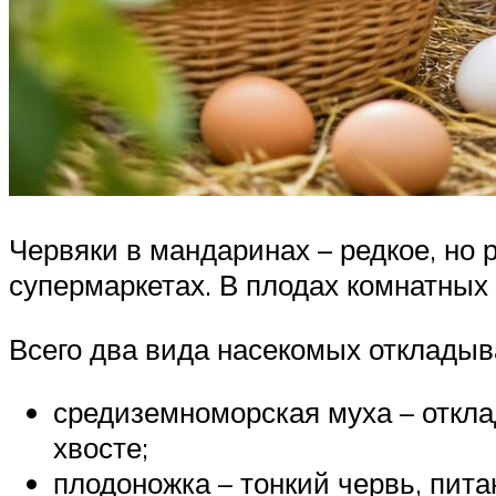
Червяки в мандаринах – редкое, но 
супермаркетах. В плодах комнатных
Всего два вида насекомых откладыв
средиземноморская муха – откл
хвосте;
плодоножка – тонкий червь, пи