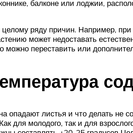
оконнике, балконе или лоджии, распо
целому ряду причин. Например, при 
растению может недоставать естествен
его можно переставить или дополнит
емпература со
на опадают листья и что делать не с
ак для молодого, так и для взросло
лжны составлять +20-25 градусов Це