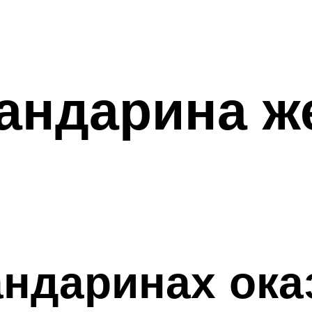
мандарина ж
андаринах ока