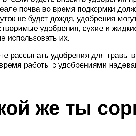
деале почва во время подкормки долж
уток не будет дождя, удобрения могу
астворимые удобрения, сухие и жидк
ше использовать их.
те рассыпать удобрения для травы 
ремя работы с удобрениями надевай
кой же ты сор