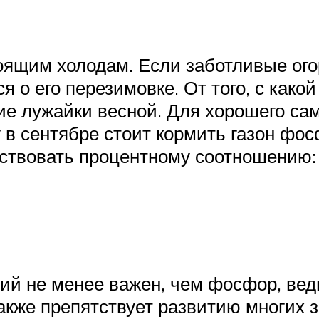
оящим холодам. Если заботливые ого
я о его перезимовке. От того, с како
ние лужайки весной. Для хорошего са
у в сентябре стоит кормить газон ф
тствовать процентному соотношению:
лий не менее важен, чем фосфор, вед
акже препятствует развитию многих 