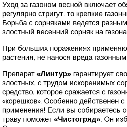
Уход за газоном весной включает о
регулярно стригут, то крепкие газон
Борьба с сорняками ведется разным
злостный весенний сорняк на газона
При больших поражениях применяют
растения, не нанося вреда газонным
Препарат
«Линтур»
гарантирует св
злостных, с трудом искоренимых сор
средство, которое сражается с газ
«корешков». Особенно действенен с
применения! Если вы собираетесь о
траву поможет
«Чистогряд»
. Он из