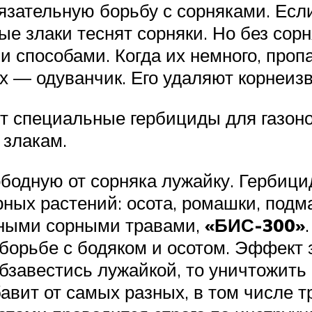
бязательную борьбу с сорняками. Есл
ные злаки теснят сорняки. Но без сор
и способами. Когда их немного, про
х — одуванчик. Его удаляют корнеиз
 специальные гербициды для газоно
 злакам.
ободную от сорняка лужайку. Гербици
ных растений: осота, ромашки, подм
онными сорными травами,
«БИС-300»
 борьбе с бодяком и осотом. Эффект 
бзавестись лужайкой, то уничтожит
бавит от самых разных, в том числе 