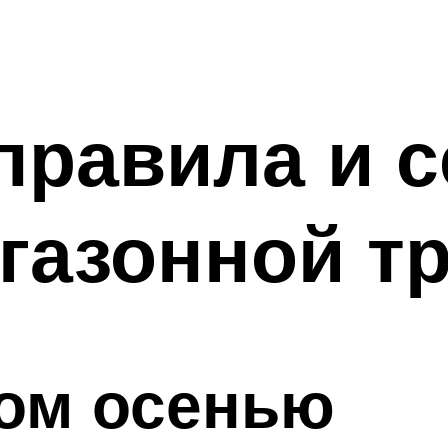
правила и с
газонной т
ном осенью