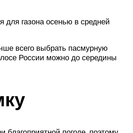
я для газона осенью в средней
учше всего выбрать пасмурную
полосе России можно до середины
мку
и благоприятной погоде, поэтому