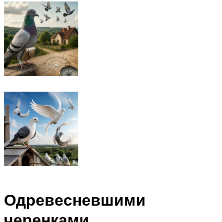
Одревесневшими
черенками