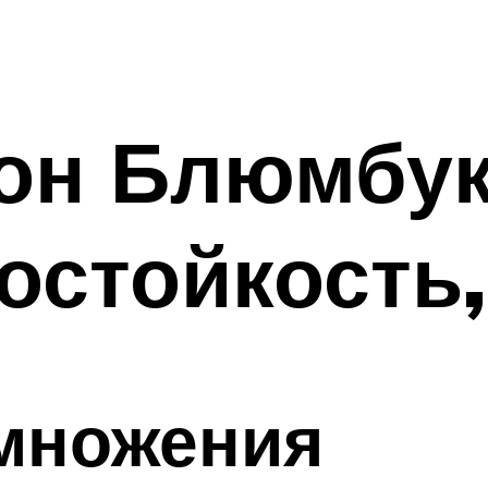
он Блюмбук
мостойкость
множения