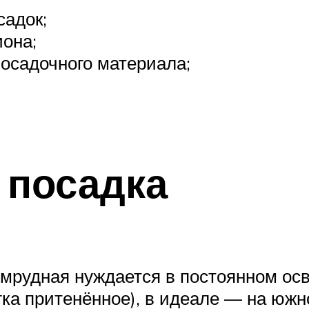
садок;
иона;
осадочного материала;
 посадка
мрудная нуждается в постоянном осв
ка притенённое), в идеале — на южно