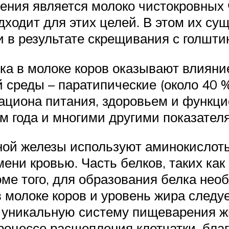
ния является молоко чистокровных ч
дходит для этих целей. В этом их с
 в результате скрещивания с голшти
ка в молоке коров оказывают влияни
й среды – паратипические (около 40 
ациона питания, здоровьем и функци
м года и многими другими показател
чной железы используют аминокислот
ени кровью. Часть белков, таких как
ме того, для образования белка нео
 молоке коров и уровень жира следу
 уникальную систему пищеварения жи
оцессе расщепления клетчатки, благ