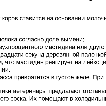
у коров ставится на основании молоч
молока согласно доле вымени;
вухпроцентного мастидина или другог
вадцати секунд деревянной палочкой
, что мастидин реагирует на лейкоци
нии;
сса превратится в густое желе. При 
тики ветеринары предлагают отстаива
ого соска. Их помещают в холодильн