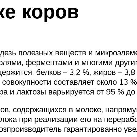
ке коров
адезь полезных веществ и микроэлеме
солями, ферментами и многими друг
ржится: белков – 3,2 %, жиров – 3,8
в совокупности составляет около 13 
а и лактозы варьируется от 95 % до 
тов, содержащихся в молоке, напрям
лока при реализации его на перераб
ьхозпроизводитель гарантированно ув