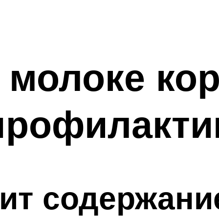
 молоке кор
профилакти
сит содержани