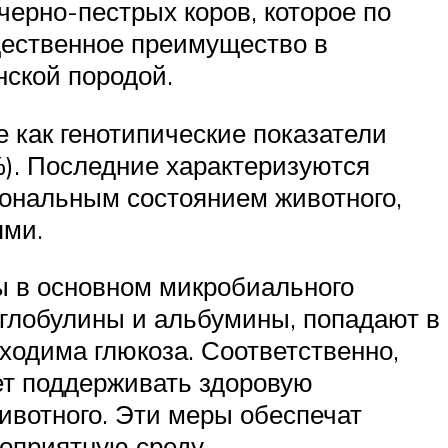
ерно-пестрых коров, которое по
ущественное преимущество в
нской породой.
е как генотипические показатели
%). Последние характеризуются
ональным состоянием животного,
ями.
ы в основном микробиального
 глобулины и альбумины, попадают в
бходима глюкоза. Соответственно,
ет поддерживать здоровую
вотного. Эти меры обеспечат
оприятную среду.