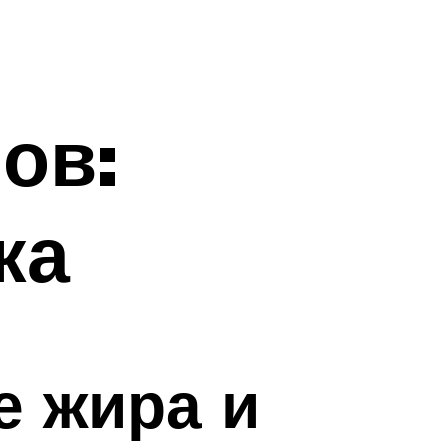
ов:
ка
е жира и