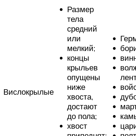
Размер
тела
средний
или
Гер
мелкий;
бор
концы
вин
крыльев
вол
опущены
лент
ниже
войс
Вислокрылые
хвоста,
дубо
достают
мар
до пола;
кам
хвост
цар
приподнят;
пол