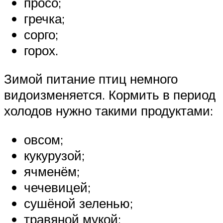
просо;
гречка;
сорго;
горох.
Зимой питание птиц немного
видоизменяется. Кормить в период
холодов нужно такими продуктами:
овсом;
кукурузой;
ячменём;
чечевицей;
сушёной зеленью;
травяной мукой;