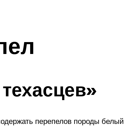
пел
техасцев»
 содержать перепелов породы белый