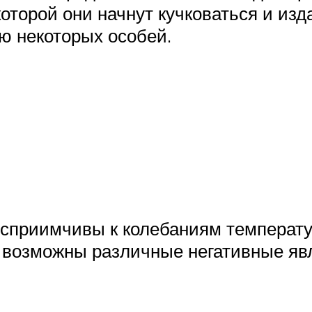
оторой они начнут кучковаться и изда
ю некоторых особей.
осприимчивы к колебаниям температу
в возможны различные негативные яв