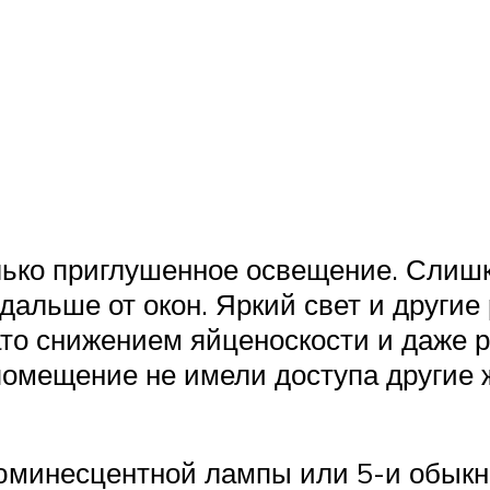
лько приглушенное освещение. Слишк
одальше от окон. Яркий свет и други
вато снижением яйценоскости и даже
помещение не имели доступа другие 
юминесцентной лампы или 5-и обыкно