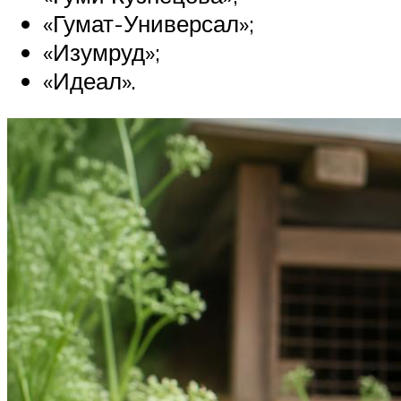
«Гумат-Универсал»;
«Изумруд»;
«Идеал».