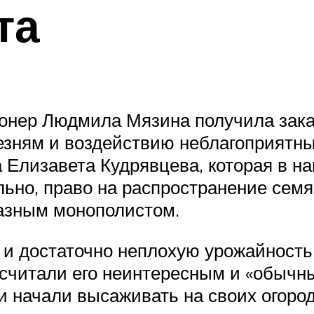
та
онер Людмила Мязина получила зака
лезням и воздействию неблагоприятны
Елизавета Кудрявцева, которая в н
ельно, право на распространение сем
разным монополистом.
и достаточно неплохую урожайность,
считали его неинтересным и «обычны
и начали высаживать на своих огород