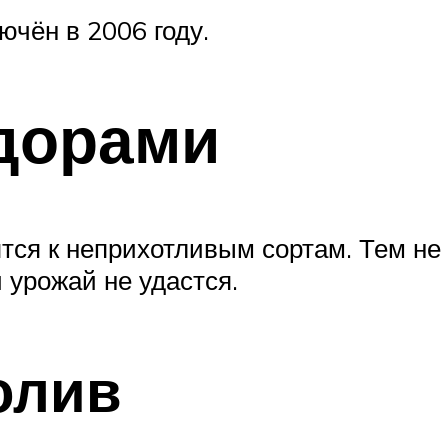
ючён в 2006 году.
дорами
тся к неприхотливым сортам. Тем не
 урожай не удастся.
олив