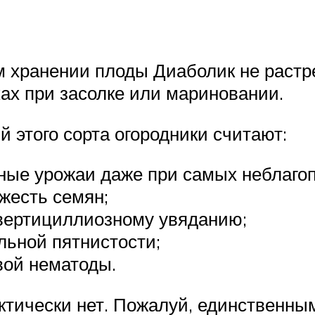
 хранении плоды Диаболик не растре
ках при засолке или мариновании.
 этого сорта огородники считают:
ные урожаи даже при самых неблагоп
жесть семян;
 вертициллиозному увяданию;
льной пятнистости;
вой нематоды.
ктически нет. Пожалуй, единственны