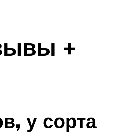
тзывы +
в, у сорта