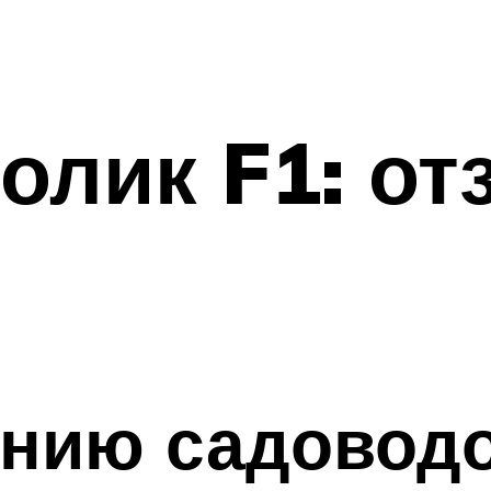
олик F1: о
ению садоводо