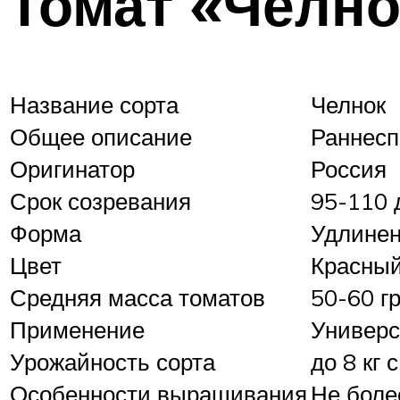
Томат «Челно
Название сорта
Челнок
Общее описание
Раннесп
Оригинатор
Россия
Срок созревания
95-110 
Форма
Удлинен
Цвет
Красны
Средняя масса томатов
50-60 г
Применение
Универс
Урожайность сорта
до 8 кг 
Особенности выращивания
Не более