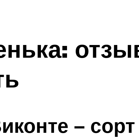
нька: отзы
ть
конте – сорт