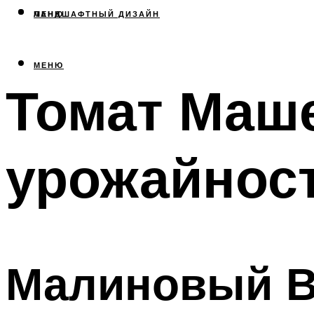
МЕНЮ
ЛАНДШАФТНЫЙ ДИЗАЙН
МЕНЮ
Томат Маше
урожайнос
Малиновый Ви