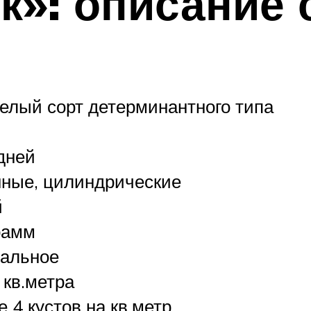
к»: описание 
елый сорт детерминантного типа
дней
ные, цилиндрические
й
рамм
альное
с кв.метра
 4 кустов на кв.метр