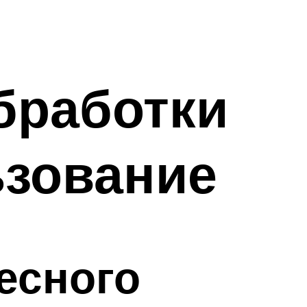
бработки
ьзование
есного