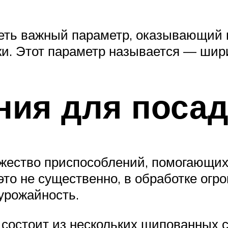
реть важный параметр, оказывающий 
и. Этот параметр называется — шири
ния для посад
жество приспособлений, помогающих
 это не существенно, в обработке ог
урожайность.
 состоит из нескольких шипованных