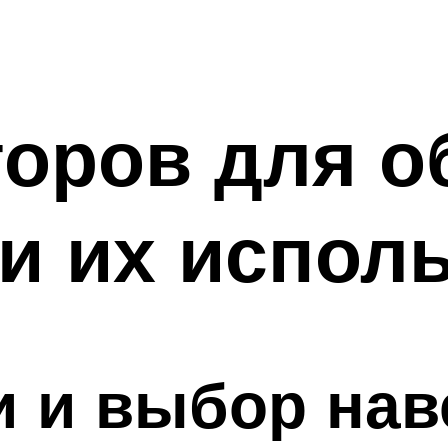
оров для о
и их испол
 и выбор нав