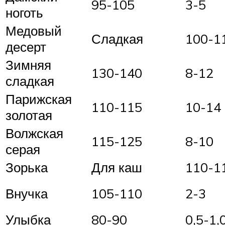
95-105
3-5
ноготь
Медовый
Сладкая
100-1
десерт
Зимняя
130-140
8-12
сладкая
Парижская
110-115
10-14
золотая
Волжская
115-125
8-10
серая
Зорька
Для каш
110-1
Внучка
105-110
2-3
Улыбка
80-90
0,5-1,